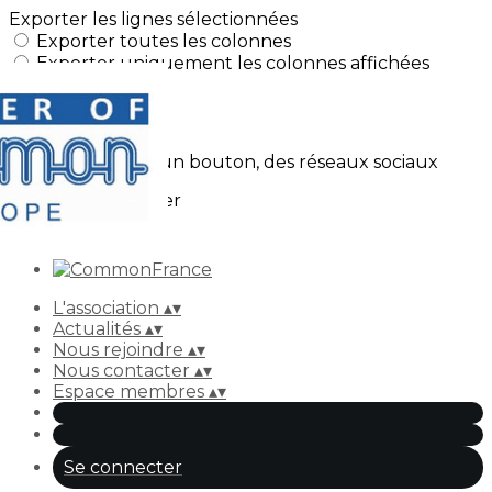
Exporter les lignes sélectionnées
Exporter toutes les colonnes
Exporter uniquement les colonnes affichées
Menu
Ajoutez un logo, un bouton, des réseaux sociaux
Cliquez pour éditer
L'association
▴
▾
Actualités
▴
▾
Nous rejoindre
▴
▾
Nous contacter
▴
▾
Espace membres
▴
▾
Se connecter